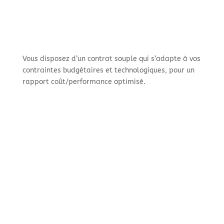
Vous disposez d’un contrat souple qui s’adapte à vos
contraintes budgétaires et technologiques, pour un
rapport coût/performance optimisé.
FINANCER VOS PROJETS
TECHNOLOGIQUES
Financialease
Contrat unique pour financer vos matériels,
logiciels et services
Coût locatif maîtrisé et transparent