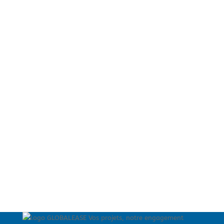
de projets concrétisés
Parce que nous montons l'ensemble de nos dossiers
avec professionnalisme et souci du détail, nous
sommes fiers d'obtenir un taux de concrétisation
d'environ 98%, bien supérieur aux normes du secteur.
C’est pour vous la garantie de la pérennité de nos
offres et de nos engagements.
Aix-en-Provence - 04 88 78 22 67
Lille - 03 66 59 98 44
Lyon - 04 82 83 98 16
Paris - 01 56 59 75 10
Toulouse - 05 82 92 98 21