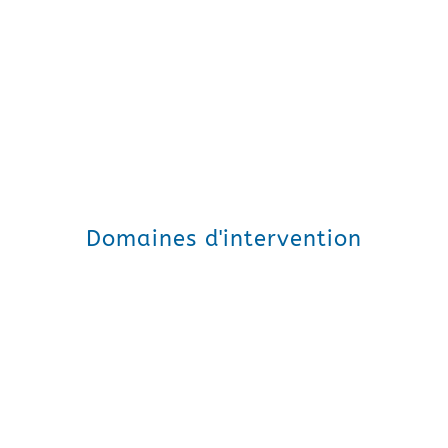
Une chaîne de loyers progressifs
Une chaîne de loyers dégressifs
Des loyers adaptés aux phases de déploiement de
votre projet
Mise à disposition d’une enveloppe financière
annuelle pour la gestion de vos projets
Domaines d'intervention
Télécoms
Financement de matériel de téléphonie
Flotte de téléphones portables, standard, postes