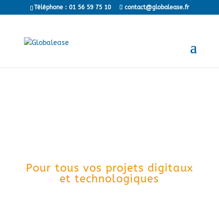
Téléphone : 01 56 59 75 10
contact@globalease.fr
news
> NOS ACTUALITES
Pour nos clients
Pour tous vos projets digitaux
et technologiques
Découvrez nos solutions
de financement intelligent