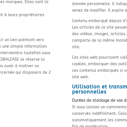
des marques. Elles sont la
donnée personnelle. Il indiq
venez de modifier. Il expire a
t à leurs propriétaires
Contenu embarqué depuis d’a
Les articles de ce site peuv
des vidéos, images, articles…
ir un lien pointant vers
comporte de la même manière 
s une simple information
site.
interviendra toutefois sous
Ces sites web pourraient coll
GLOBALEASE se réserve la
cookies, embarquer des outils
ns avoir à motiver sa
ces contenus embarqués si v
oncernée qui disposera de 2
site web.
Utilisation et trans
personnelles
Durées de stockage de vos 
Si vous laissez un commenta
conservés indéfiniment. Cel
automatiquement les comment
file de modération.