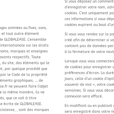
Si vous déposez un commentai
d’enregistrer votre nom, ad
cookies. C’est uniquement pou
ces informations si vous dé
cookies expirent au bout d’un
ages animées ou fixes, sons,
 et tout autre élément
Si vous vous rendez sur la p
e de GLOBALEASE. L’ensemble
créé afin de déterminer si vo
 internationale sur les droits
contient pas de données pe
s noms, marques et enseignes
à la fermeture de votre navi
posants respectifs. Toute
Lorsque vous vous connecter
, du site, des éléments qui le
de cookies pour enregistrer 
nt, par quelque procédé que
préférences d’écran. La duré
 par le Code de la propriété
jours, celle d’un cookie d’opt
éléments graphiques, … de
souvenir de moi », votre coo
e.fr ne peuvent faire l’objet
semaines. Si vous vous décon
De la même manière, ils ne
connexion sera effacé.
s, que ce soit à titre
se écrite de GLOBALEASE.
En modifiant ou en publiant 
ncialease, , sont des marques
sera enregistré dans votre 