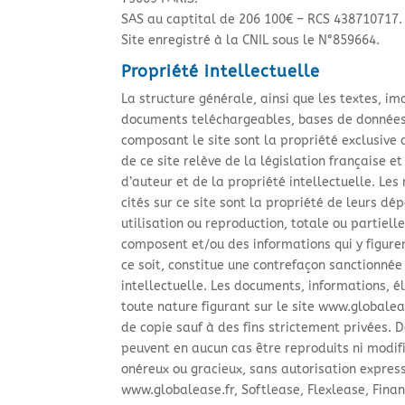
SAS au captital de 206 100€ – RCS 438710717.
Site enregistré à la CNIL sous le N°859664.
Propriété intellectuelle
La structure générale, ainsi que les textes, im
documents teléchargeables, bases de données
composant le site sont la propriété exclusiv
de ce site relève de la législation française et
d’auteur et de la propriété intellectuelle. Le
cités sur ce site sont la propriété de leurs dé
utilisation ou reproduction, totale ou partielle
composent et/ou des informations qui y figure
ce soit, constitue une contrefaçon sanctionnée
intellectuelle. Les documents, informations, 
toute nature figurant sur le site www.globaleas
de copie sauf à des fins strictement privées. 
peuvent en aucun cas être reproduits ni modifié
onéreux ou gracieux, sans autorisation expres
www.globalease.fr, Softlease, Flexlease, Fina